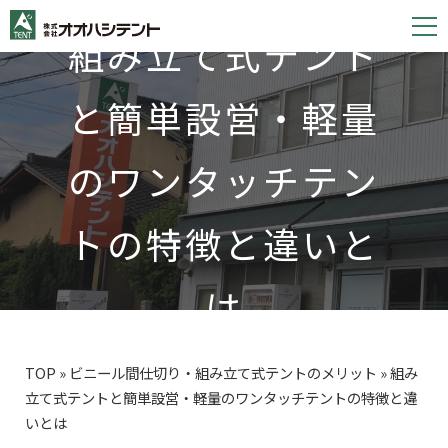
S
組み立て式テント
k
i
p
と簡単設営・軽量
t
o
のワンタッチテン
c
o
トの特徴と違いと
n
t
は
e
n
t
TOP
»
ビニール間仕切り・組み立て式テントのメリット
»
組み
立て式テントと簡単設営・軽量のワンタッチテントの特徴と違
いとは