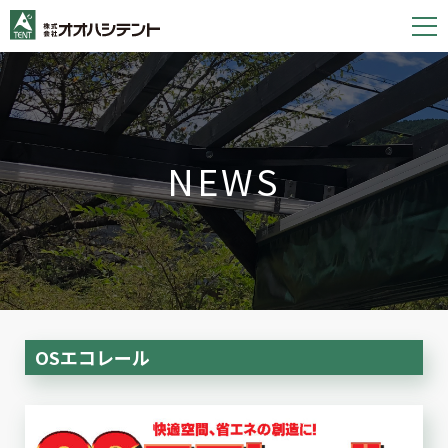
S
k
i
p
t
o
NEWS
c
o
n
t
e
n
t
OSエコレール