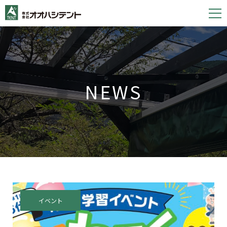
S
k
i
p
t
o
NEWS
c
o
n
t
e
n
t
イベント