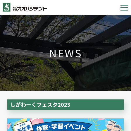
S
k
i
p
t
o
NEWS
c
o
n
t
e
n
t
しがわーくフェスタ2023