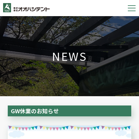
S
k
i
p
t
o
NEWS
c
o
n
t
e
n
t
GW休業のお知らせ