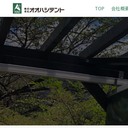
S
TOP
会社概
k
i
p
t
o
c
o
n
t
e
n
t