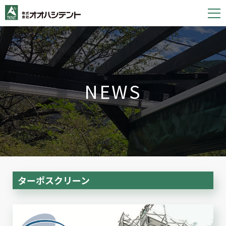
S
k
i
p
t
o
NEWS
c
o
n
t
e
n
t
ターポスクリーン