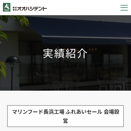
S
k
i
p
t
o
実績紹介
c
o
n
t
e
n
t
マリンフード長浜工場 ふれあいセール 会場設
営