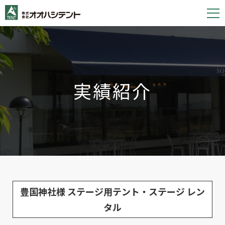
S
k
i
p
t
o
実績紹介
c
o
n
t
e
n
t
豊国神社様 ステージ用テント・ステージ レン
タル