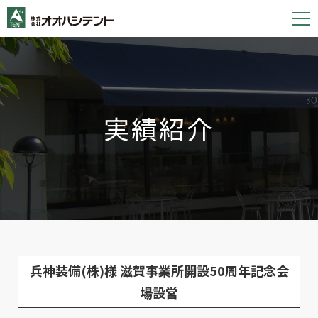
S
k
i
p
t
o
実績紹介
c
o
n
t
e
n
t
兵神装備(株)様 滋賀事業所開設50周年記念会
場設営