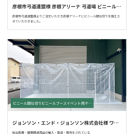
彦根市弓道連盟様 彦根アリーナ 弓道場 ビニール間
仕切り
彦根市弓道連盟様よりご注文いただき彦根アリーナにビニール間仕切りを施工さ
せていただきました。
冬の季節、弓道場での練習は冷たい風が当たり体が冷え、手足などが悴んでしま
います。
ビニール間仕切りを取付けることにより、冷たい風を軽減でき、暖房などの効率
も上げることができます。
ビニールシート、柱ともに脱着式になりますので、
不要な夏場は取り外しすることも可能です。
ビニール間仕切りビニールブースイベント用テン
ト
ジョンソン・エンド・ジョンソン株式会社様 ワン
タッチビニールブース
総合医療・健康関連用品の輸入・製造・販売をされている