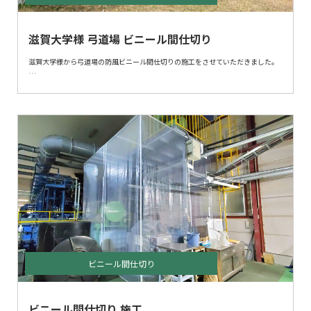
滋賀大学様 弓道場 ビニール間仕切り
滋賀大学様から弓道場の防風ビニール間仕切りの施工をさせていただきました。
冬の季節、弓道場での練習は冷たい風が当たり体が冷え、手足などが悴んでしま
います。
ビニール間仕切りを取付けることにより、冷たい風を軽減でき、暖房などの効率
も上げることができます。
今回、ビニール間仕切りを取付けたまま練習が出来るように、弓を射る位置には
窓加工を施しております。
窓は開け閉め出来るように、マジックテープを縫製している為、
必要ないところは、閉めておけば冷気を最低限に防ぐできます。
また、夏には必要なくなるので、ビニール間仕切りは紐くくり、
柱は簡単に脱着できるように蝶ネジボルトにて施工させていただいております。
ビニール間仕切り
ビニール間仕切り 施工