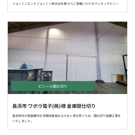
ジョンソンエンドジョンソン株式会社様 からご依頼いただきワンタッチビニール
ブースを製作させていただきました。
こちらのビニールブースは、ワンタッチ式のフレームにビニールを被せるだけと
工具不要で誰でも簡単に簡易ビニールブースが設置出来ます。
また、移動が簡単にでき気軽に工場のレイアウトを変更したり、折りたためば持
ち運びも可能なため別の場所での使用も可能です。
夏場の暑い日はスポットクーラーを使用すればブース内を冷やすことができ、
冬場はヒータを入れればブース内を温めることができます。
非常に多目的用途で使用できます。
※こちらの商品は屋内用です。
ビニール間仕切り
長浜市 ワボウ電子(株)様 倉庫間仕切り
長浜市内大型倉庫内を空調効果高めるためと埃を防ぐため、間仕切り設置工事を
いたしました。
下地工事費用を抑えるため、間柱・横材にワイヤーを使用しました。
屋内で風の影響の無いところは、ワイヤーを利用するのもコスト低減効果が大き