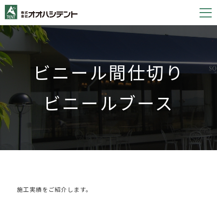
S
k
i
p
t
ビニール間仕切り
o
c
ビニールブース
o
n
t
e
n
t
施工実績をご紹介します。