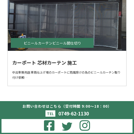
ビニールカーテンビニール間仕切り
カーポート 芯材カーテン 施工
中古車販売店 車両仕上げ場のカーポートに雨風除けの為のビニールカーテン取り
付け依頼
芯材を入れることにより風に対する耐久性、バタつき防止になります。
使用しないときは開放していただくことで広いスペースになります。
お問い合わせはこちら（受付時間 9:00〜18：00）
Copyright (c) - oohashitent Co.,Ltd. All Rights
Reserved.
0749-62-1130
TEL