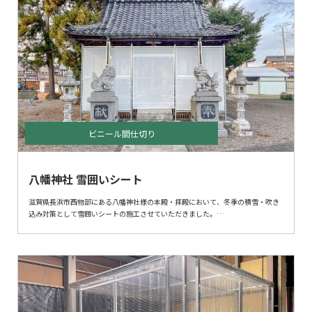
ビニール間仕切り
八幡神社 雪囲いシート
滋賀県長浜市西物部にある八幡神社様の本殿・拝殿において、冬季の積雪・吹き
込み対策として雪囲いシートの施工させていただきました。
本施工では、建物の意匠や景観を損なわないよう配慮しつつ、強風や降雪時にも
安定するよう固定方法・シート張りの強度を重視しています。
積雪による直接的な被害の防止はもちろん、参拝動線や建物周辺の安全確保にも
つながる仕様としました。
神社仏閣など、建物の形状が特殊な施設にも柔軟に対応できる点が当社の強みで
す。現地状況を確認したうえで、最適なサイズ・設置方法をご提案いたします。