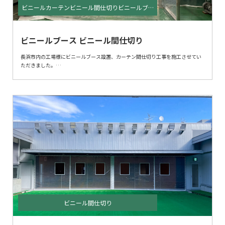
ビニールカーテンビニール間仕切りビニールブー
ス
ビニールブース ビニール間仕切り
長浜市内の工場様にビニールブース設置、カーテン間仕切り工事を施工させてい
ただきました。
冬季の防寒対策にお悩みのところ、弊社にご相談下さいました。
低コスト、短納期、取り外し可能の3点を踏まえビニールによる間仕切りを提案さ
せていただきました。
大きな空間を小さく仕切ることで冷暖房効率がよくなり快適になります。
開閉の必要な部分はカーテンにて施工対応しています。
ビニール間仕切り