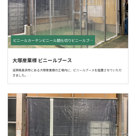
雪囲いシートや冬季養生に関するご相談がございましたら、お気軽にお問い合わ
せください。
ビニールカーテンビニール間仕切りビニールブー
ス
大塚産業様 ビニールブース
滋賀県長浜市にある大塚産業様の工場内に、ビニールブースを設置させていただ
きました。
ビニールブースは、これから寒くなる季節の空調管理に最適です。
暖房だけでなく冷房にも対応可能で、簡易的な空調管理を実現します。
今回は、出入り口部分をポール付きのカーテンにて製作させていただきました。
ご興味のある方は、ぜひお気軽にお問い合わせください！