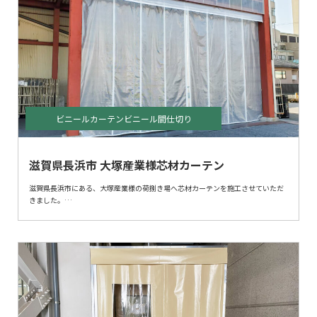
ビニールカーテンビニール間仕切り
滋賀県長浜市 大塚産業様芯材カーテン
滋賀県長浜市にある、大塚産業様の荷捌き場へ芯材カーテンを施工させていただ
きました。
通常カーテンを屋外で使用する際は、風にあおられてしまし使用しにくいです
が、
芯材カーテンにすることにより、屋外でもカーテンが使用出来、商品や車などを
雨や雪から守ることが出来ます。
今回、開口高さが4m以上あった為、
レールにはトラックレールを使用しポールも強度を考えスチールのものにて施工
させていただきました。