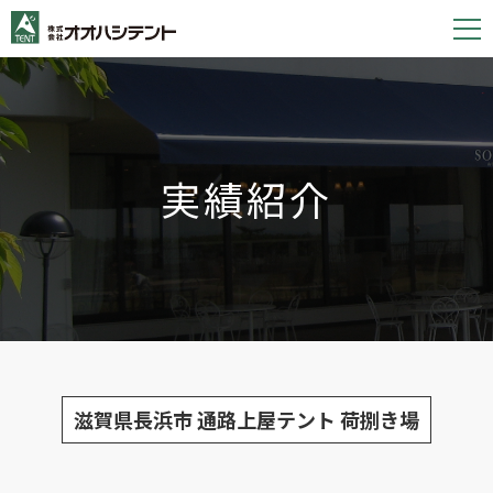
S
k
i
p
t
o
実績紹介
c
o
n
t
e
n
t
滋賀県長浜市 通路上屋テント 荷捌き場