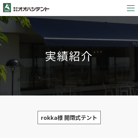
S
k
i
p
t
o
実績紹介
c
o
n
t
e
n
t
rokka様 開閉式テント