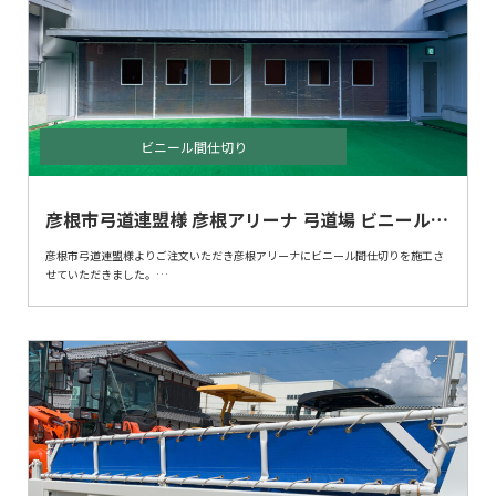
ビニール間仕切り
彦根市弓道連盟様 彦根アリーナ 弓道場 ビニール間
仕切り
彦根市弓道連盟様よりご注文いただき彦根アリーナにビニール間仕切りを施工さ
せていただきました。
冬の季節、弓道場での練習は冷たい風が当たり体が冷え、手足などが悴んでしま
います。
ビニール間仕切りを取付けることにより、冷たい風を軽減でき、暖房などの効率
も上げることができます。
ビニールシート、柱ともに脱着式になりますので、
不要な夏場は取り外しすることも可能です。