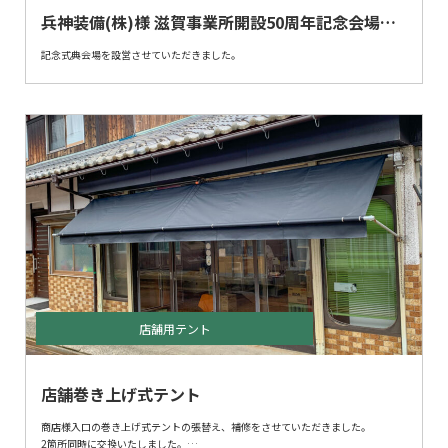
兵神装備(株)様 滋賀事業所開設50周年記念会場設
営
記念式典会場を設営させていただきました。
店舗用テント
店舗巻き上げ式テント
商店様入口の巻き上げ式テントの張替え、補修をさせていただきました。
2箇所同時に交換いたしました。