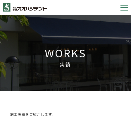
S
k
i
p
t
o
WORKS
c
o
実績
n
t
e
n
t
施工実績をご紹介します。