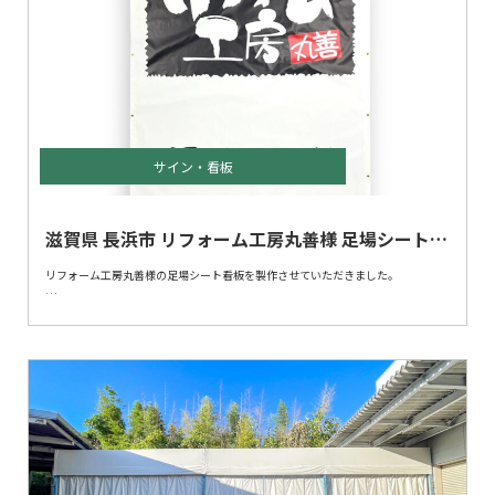
サイン・看板
滋賀県 長浜市 リフォーム工房丸善様 足場シート看
板 現場シート
リフォーム工房丸善様の足場シート看板を製作させていただきました。
今回、サイズ別の2種類製作しております。
足場シート看板(現場シート)は製作枚数が多いほどお得になります。
詳しくはお問い合わせくださいませ。