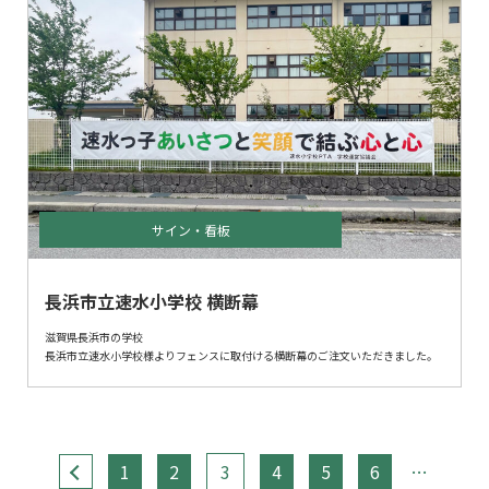
サイン・看板
長浜市立速水小学校 横断幕
滋賀県長浜市の学校
長浜市立速水小学校様よりフェンスに取付ける横断幕のご注文いただきました。
<
1
2
3
4
5
6
…