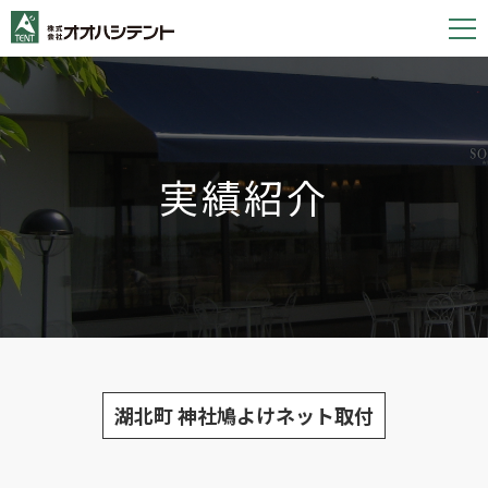
S
k
i
p
t
o
実績紹介
c
o
n
t
e
n
t
湖北町 神社鳩よけネット取付