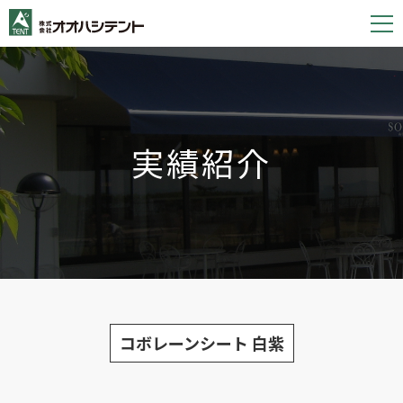
S
k
i
p
t
o
実績紹介
c
o
n
t
e
n
t
コボレーンシート 白紫