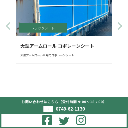
トラックシート
大型アームロール コボレーンシート
大型アームロール車用のコボレーンシート
お問い合わせはこちら（受付時間 9:00〜18：00）
Copyright (c) - oohashitent Co.,Ltd. All Rights
Reserved.
0749-62-1130
TEL