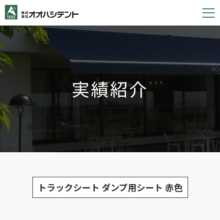
S
k
i
p
t
o
実績紹介
c
o
n
t
e
n
t
トラックシート ダンプ用シート 赤色