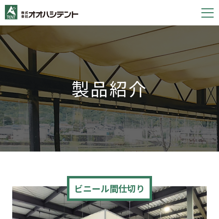
S
k
i
p
t
o
製品紹介
c
o
n
t
e
n
t
ビニール間仕切り