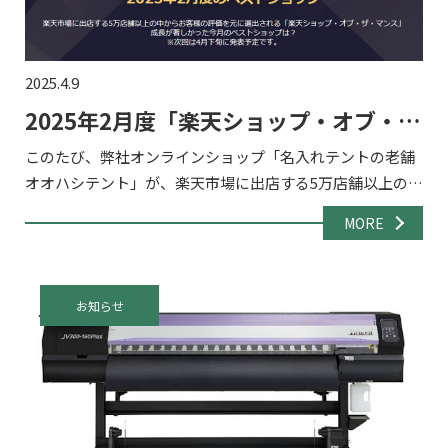
2025.4.9
2025年2月度「楽天ショップ・オブ・
ザ・マンス」を受賞!
このたび、弊社オンラインショップ「名入れテントの老舗
オオハシテント」が、楽天市場に出店する5万店舗以上の中
から選出される『楽天ショップ・オブ・ザ・マンス 2025年
MORE
2月度 ジャンル賞』「アウトドア・レジャー」部門を受賞
[…]
お知らせ