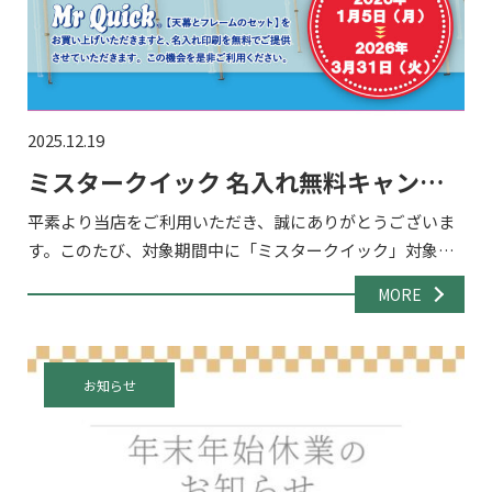
2025.12.19
ミスタークイック 名入れ無料キャンペ
ーン2026！
平素より当店をご利用いただき、誠にありがとうございま
す。このたび、対象期間中に「ミスタークイック」対象商
品をご購入いただいたお客様を対象に、天幕への名入れが
MORE
無料となるキャンペーンを実施いたします。 イベント・展
示会・販促 […]
お知らせ