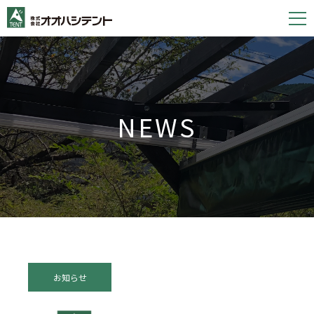
S
k
i
p
t
o
NEWS
c
o
n
t
e
n
t
お知らせ