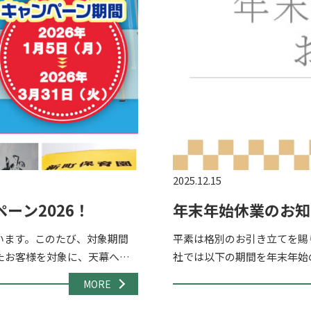
2025.12.15
ーン2026！
年末年始休業のお知
います。このたび、対象期間
平素は格別のお引き立てを賜
たお客様を対象に、天幕への
社では以下の期間を年末年始の
ベント・展示会・販促 […]
月27日（土）～2024年1月4
MORE