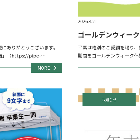
2026.4.21
ゴールデンウィーク
誠にありがとうございます。
平素は格別のご愛顧を賜り、
tps://pipe-
期間をゴールデンウィーク休業
い不具 […]
（土）～ 5月6日（水） 休業
MORE
お知らせ