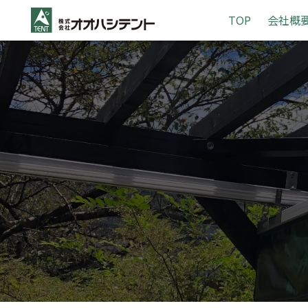
S
TOP
会社概
k
i
p
t
o
c
o
n
t
e
n
t