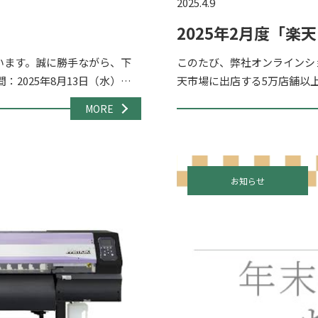
2025.4.9
2025年2月度「
賞!
います。誠に勝手ながら、下
このたび、弊社オンラインシ
2025年8月13日（水）～8
天市場に出店する5万店舗以
の […]
ス 2025年2月度 ジャンル
MORE
お知らせ