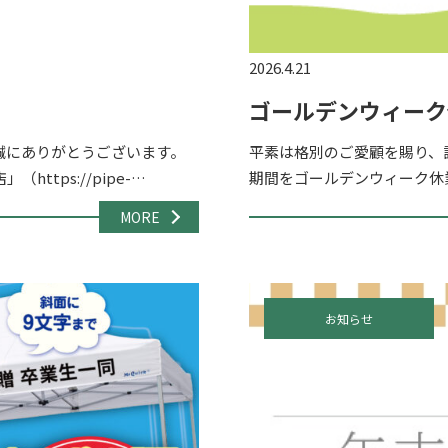
2026.4.21
ゴールデンウィーク
誠にありがとうございます。
平素は格別のご愛顧を賜り、
tps://pipe-
期間をゴールデンウィーク休業
い不具 […]
（土）～ 5月6日（水） 休業
MORE
お知らせ