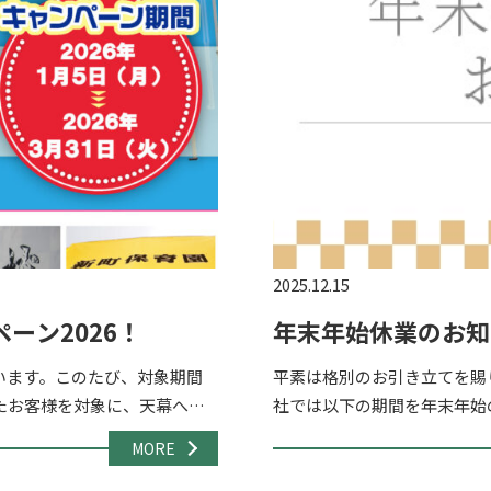
2025.12.15
ーン2026！
年末年始休業のお知
います。このたび、対象期間
平素は格別のお引き立てを賜
たお客様を対象に、天幕への
社では以下の期間を年末年始の
ベント・展示会・販促 […]
月27日（土）～2024年1月4
MORE