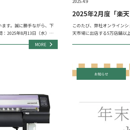
2025.4.9
2025年2月度「
賞!
います。誠に勝手ながら、下
このたび、弊社オンラインシ
2025年8月13日（水）～8
天市場に出店する5万店舗以
の […]
ス 2025年2月度 ジャンル
MORE
お知らせ