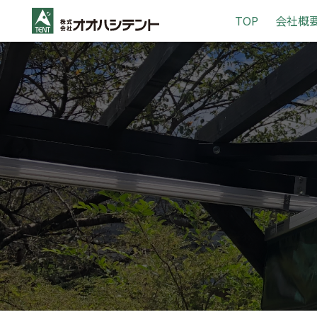
S
TOP
会社概
k
i
p
t
o
c
o
n
t
e
n
t