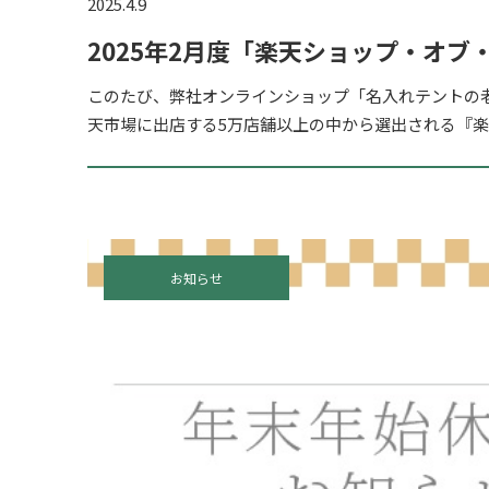
2025.4.9
2025年2月度「楽天ショップ・オブ
賞!
このたび、弊社オンラインショップ「名入れテントの老
天市場に出店する5万店舗以上の中から選出される『
ス 2025年2月度 ジャンル賞』「アウトドア・レジャー」
お知らせ