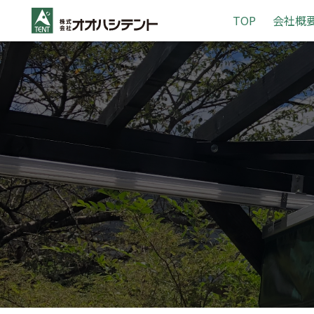
S
TOP
会社概
k
i
p
t
o
c
o
n
t
e
n
t