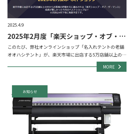
2025.4.9
2025年2月度「楽天ショップ・オブ・
ザ・マンス」を受賞!
このたび、弊社オンラインショップ「名入れテントの老舗
オオハシテント」が、楽天市場に出店する5万店舗以上の中
から選出される『楽天ショップ・オブ・ザ・マンス 2025年
MORE
2月度 ジャンル賞』「アウトドア・レジャー」部門を受賞
[…]
お知らせ