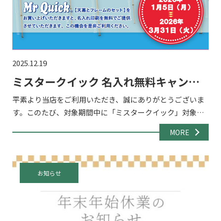
2025.12.19
ミスタークイック 名入れ無料キャンペ
ーン2026！
平素より当店をご利用いただき、誠にありがとうございま
す。このたび、対象期間中に「ミスタークイック」対象商
品をご購入いただいたお客様を対象に、天幕への名入れが
MORE
無料となるキャンペーンを実施いたします。 イベント・展
示会・販促 […]
お知らせ