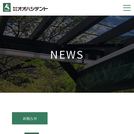
S
k
i
p
t
o
NEWS
c
o
n
t
e
n
t
お知らせ