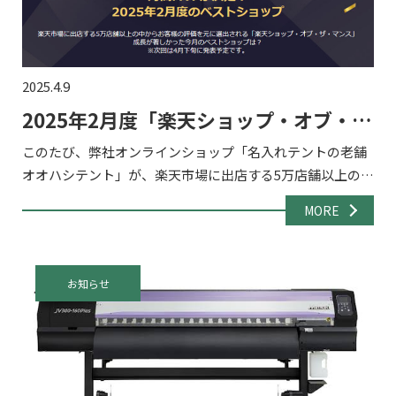
2025.4.9
2025年2月度「楽天ショップ・オブ・
ザ・マンス」を受賞!
このたび、弊社オンラインショップ「名入れテントの老舗
オオハシテント」が、楽天市場に出店する5万店舗以上の中
から選出される『楽天ショップ・オブ・ザ・マンス 2025年
MORE
2月度 ジャンル賞』「アウトドア・レジャー」部門を受賞
[…]
お知らせ