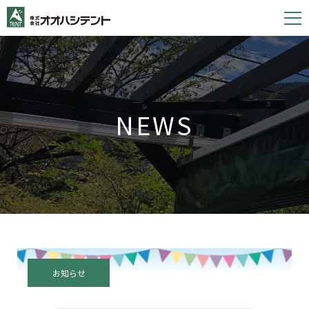
S
k
i
p
t
o
NEWS
c
o
n
t
e
n
t
お知らせ