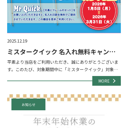
2025.12.19
ミスタークイック 名入れ無料キャンペ
ーン2026！
平素より当店をご利用いただき、誠にありがとうございま
す。このたび、対象期間中に「ミスタークイック」対象商
品をご購入いただいたお客様を対象に、天幕への名入れが
MORE
無料となるキャンペーンを実施いたします。 イベント・展
示会・販促 […]
お知らせ