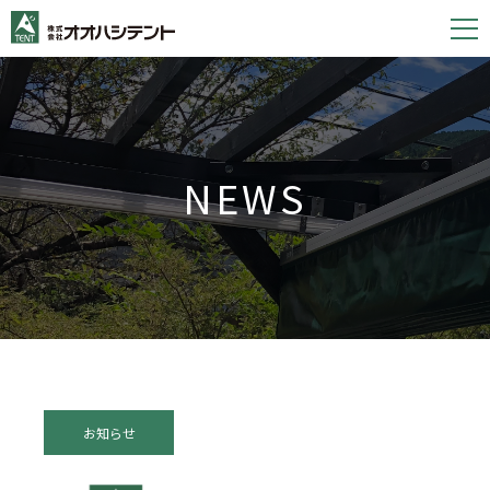
S
k
i
p
t
o
NEWS
c
o
n
t
e
n
t
お知らせ