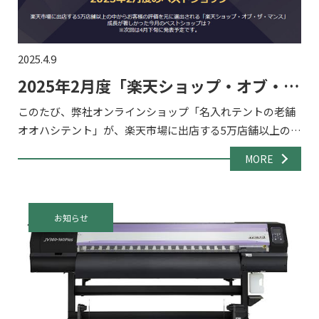
2025.4.9
2025年2月度「楽天ショップ・オブ・
ザ・マンス」を受賞!
このたび、弊社オンラインショップ「名入れテントの老舗
オオハシテント」が、楽天市場に出店する5万店舗以上の中
から選出される『楽天ショップ・オブ・ザ・マンス 2025年
MORE
2月度 ジャンル賞』「アウトドア・レジャー」部門を受賞
[…]
お知らせ