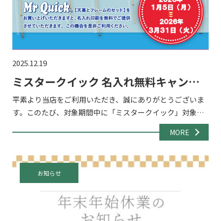
2025.12.19
ミスタークイック 名入れ無料キャンペ
ーン2026！
平素より当店をご利用いただき、誠にありがとうございま
す。このたび、対象期間中に「ミスタークイック」対象商
品をご購入いただいたお客様を対象に、天幕への名入れが
MORE
無料となるキャンペーンを実施いたします。 イベント・展
示会・販促 […]
お知らせ