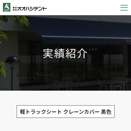
S
k
i
p
t
o
実績紹介
c
o
n
t
e
n
t
軽トラックシート クレーンカバー 黒色