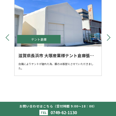
テント倉庫
滋賀県長浜市 大塚産業様テント倉庫張替
え
台風によりテントが破れた為、膜のみ張替えさせていただきまし
た。
お問い合わせはこちら（受付時間 9:00〜18：00）
Copyright (c) - oohashitent Co.,Ltd. All Rights
Reserved.
0749-62-1130
TEL