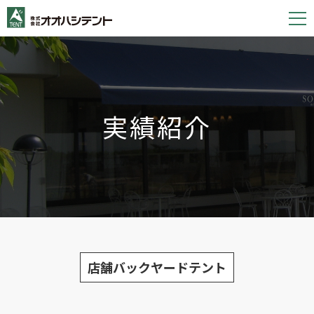
S
k
i
p
t
o
実績紹介
c
o
n
t
e
n
t
店舗バックヤードテント