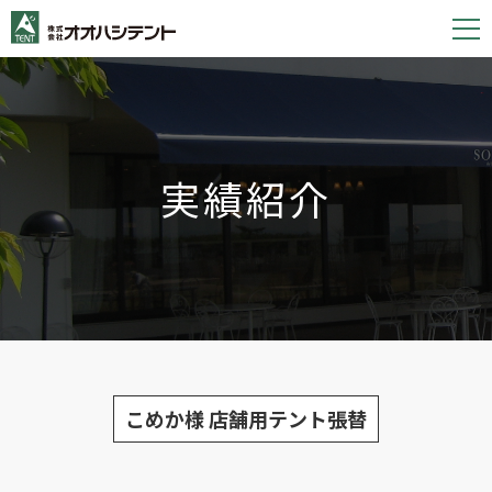
S
k
i
p
t
o
実績紹介
c
o
n
t
e
n
t
こめか様 店舗用テント張替