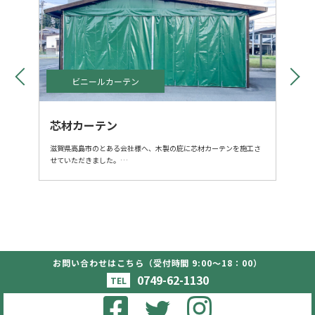
ビニールカーテン
芯材カーテン
滋賀県高島市のとある会社様へ、木製の庇に芯材カーテンを施工さ
せていただきました。
既存の木製庇の雰囲気を活かしながら、しっかりとした遮蔽・防
風・防雨機能を確保するため、芯材入りのカーテンをご提案。
開閉もスムーズで、日常的に使いやすい仕様となっております。
これまで風の強い雨の日などは、一部スペースしか活用できなかっ
た庇も、芯材カーテンを設置することで、天候を気にせず最大限に
活用いただけるようになりました。
お問い合わせはこちら（受付時間 9:00〜18：00）
Copyright (c) - oohashitent Co.,Ltd. All Rights
Reserved.
0749-62-1130
TEL