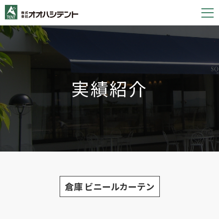
S
k
i
p
t
o
実績紹介
c
o
n
t
e
n
t
倉庫 ビニールカーテン