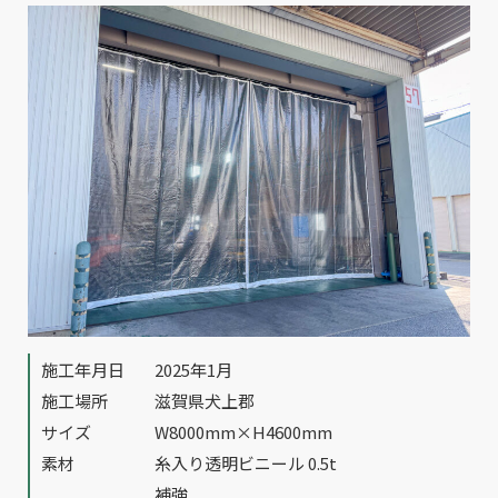
施工年月日
2025年1月
施工場所
滋賀県犬上郡
サイズ
W8000mm×H4600mm
素材
糸入り透明ビニール 0.5t
補強